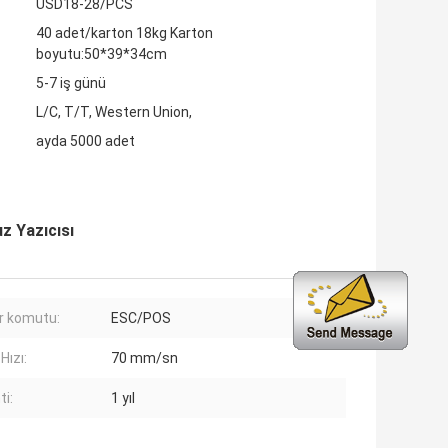
USD18-28/PCS
40 adet/karton 18kg Karton
boyutu:50*39*34cm
5-7 iş günü
L/C, T/T, Western Union,
ayda 5000 adet
z Yazıcısı
r komutu:
ESC/POS
Hızı:
70 mm/sn
ti:
1 yıl