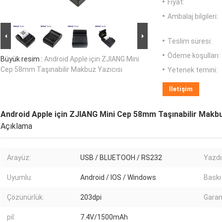
Fiyat:
Ambalaj bilgileri:
Teslim süresi:
Ödeme koşulları:
Büyük resim :
Android Apple için ZJIANG Mini
Cep 58mm Taşınabilir Makbuz Yazıcısı
Yetenek temini:
İletişim
Android Apple için ZJIANG Mini Cep 58mm Taşınabilir Makbu
Açıklama
Arayüz:
USB / BLUETOOH / RS232
Yazdı
Uyumlu:
Android / IOS / Windows
Baskı 
Çözünürlük:
203dpi
Garan
pil:
7.4V/1500mAh