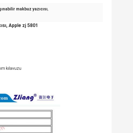
şınabilir makbuz yazıcısı
,
sı, Apple zj 5801
nım kılavuzu