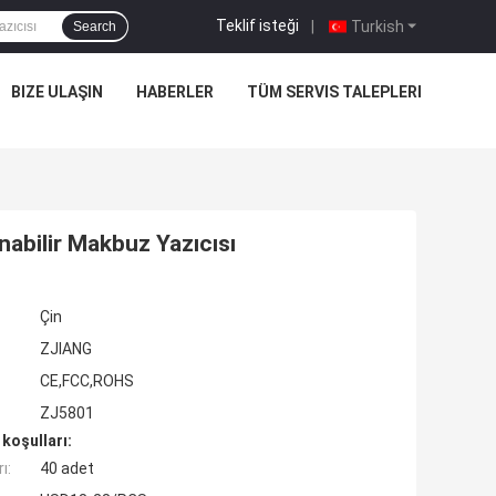
Teklif isteği
|
Turkish
Search
BIZE ULAŞIN
HABERLER
TÜM SERVIS TALEPLERI
abilir Makbuz Yazıcısı
Çin
ZJIANG
CE,FCC,ROHS
ZJ5801
koşulları:
ı:
40 adet