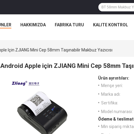
ÜNLER
HAKKIMIZDA
FABRIKA TURU
KALITE KONTROL
pple Için ZJIANG Mini Cep 58mm Taşınabilir Makbuz Yazıcısı
Android Apple için ZJIANG Mini Cep 58mm Taşın
Ürün ayrıntıları:
Menşe yeri:
Marka adı:
Sertifika:
Model numarası:
Ödeme & teslimat 
Min sipariş miktar