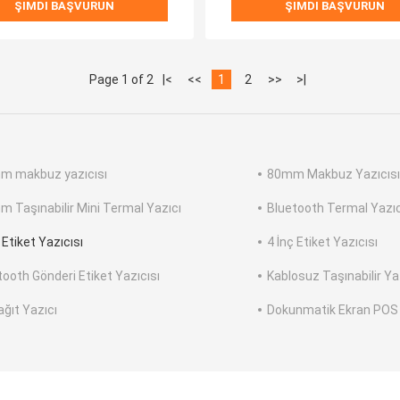
ŞIMDI BAŞVURUN
ŞIMDI BAŞVURUN
Page 1 of 2
|<
<<
1
2
>>
>|
m makbuz yazıcısı
80mm Makbuz Yazıcısı
m Taşınabilir Mini Termal Yazıcı
Bluetooth Termal Yaz
 Etiket Yazıcısı
4 İnç Etiket Yazıcısı
tooth Gönderi Etiket Yazıcısı
Kablosuz Taşınabilir Yaz
ağıt Yazıcı
Dokunmatik Ekran POS