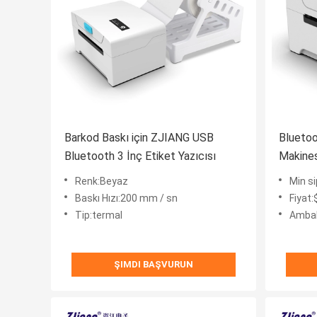
Barkod Baskı için ZJIANG USB
Bluetoo
Bluetooth 3 İnç Etiket Yazıcısı
Makines
80mm
Renk:Beyaz
Min si
Baskı Hızı:200 mm / sn
Fiyat
Tip:termal
Ambalaj
ŞIMDI BAŞVURUN