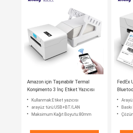
Amazon için Taşınabilir Termal
FedEx 
Konşimento 3 İnç Etiket Yazıcısı
Bluetoo
Etiketl
Kullanmak:Etiket yazıcısı
Arayü
arayüz türü:USB+BT/LAN
Baskı
Maksimum Kağıt Boyutu:80mm
Çözün