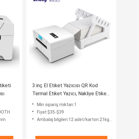
iketi
3 inç El Etiket Yazıcısı QR Kod
ısı
Termal Etiket Yazıcı, Nakliye Etiket
Baskısı için
Min sipariş miktarı:1
TOOTH
Fiyat:$35-$39
0mm
Ambalaj bilgileri:12 adet/karton.21kg/karton