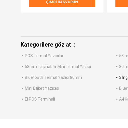
ŞIMDI BAŞVURUN
Kategorilere göz at：
POS Termal Yazıcılar
58 m
58mm Taşınabilir Mini Termal Yazıcı
80 m
Bluetooth Termal Yazıcı 80mm
3 İnç
Mini Etiket Yazıcısı
Blue
El POS Terminali
A4 K