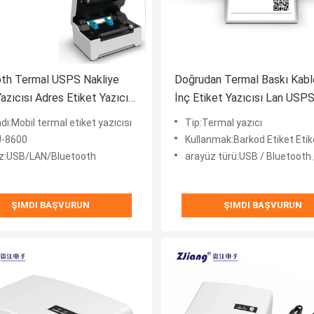
oth Termal USPS Nakliye
Doğrudan Termal Baskı Kabl
azıcısı Adres Etiket Yazıcısı
İnç Etiket Yazıcısı Lan USP
80mm
Nakliye Etiket Yazıcısı
dı:Mobil termal etiket yazıcısı
Tip:Termal yazıcı
J-8600
Kullanmak:Barkod Etiket Etik
z:USB/LAN/Bluetooth
arayüz türü:USB / Bluetooth / La
ŞIMDI BAŞVURUN
ŞIMDI BAŞVURUN