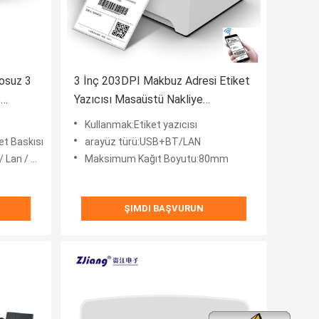
osuz 3
3 İnç 203DPI Makbuz Adresi Etiket
S
Yazıcısı Masaüstü Nakliye
Etiketleme Makinesi
Kullanmak:Etiket yazıcısı
et Baskısı
arayüz türü:USB+BT/LAN
n / Wifi
Maksimum Kağıt Boyutu:80mm
ŞIMDI BAŞVURUN