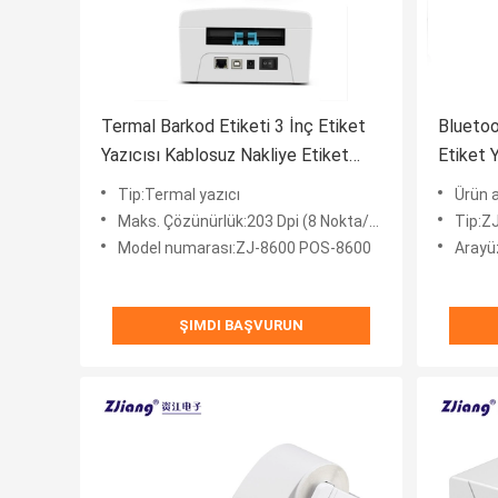
Termal Barkod Etiketi 3 İnç Etiket
Blueto
Yazıcısı Kablosuz Nakliye Etiket
Etiket Y
Baskısı
3 inç 
Tip:Termal yazıcı
Ürün a
Maks. Çözünürlük:203 Dpi (8 Nokta/mm)
Tip:Z
Model numarası:ZJ-8600 POS-8600
Arayü
ŞIMDI BAŞVURUN