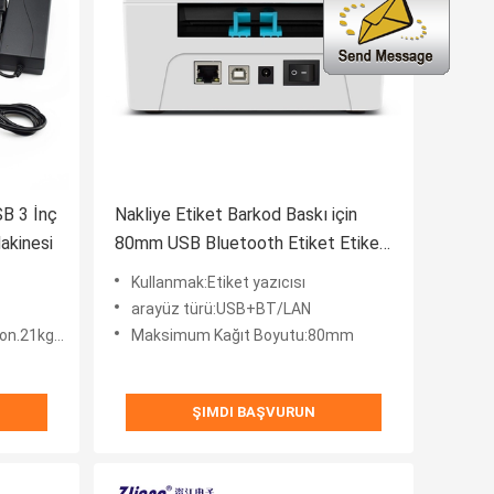
SB 3 İnç
Nakliye Etiket Barkod Baskı için
akinesi
80mm USB Bluetooth Etiket Etiket
Makinesi
Kullanmak:Etiket yazıcısı
arayüz türü:USB+BT/LAN
1kg/karton
Maksimum Kağıt Boyutu:80mm
ŞIMDI BAŞVURUN