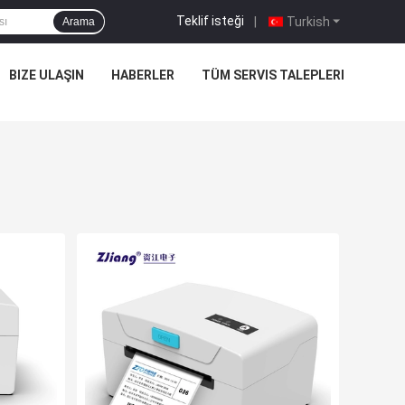
Teklif isteği
|
Turkish
Arama
BIZE ULAŞIN
HABERLER
TÜM SERVIS TALEPLERI