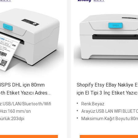
USPS DHL için 80mm
Shopify Etsy EBay Nakliye Et
th Etiket Yazıcı Adres
için El Tipi 3 İnç Etiket Yazıc
eme Makinesi
z:USB/LAN/Bluetooth/Wifi
Renk:Beyaz
 Hızı:160 mm/sn
Arayüz:USB LAN WIFI BLUE
ürlük:203dpi
Maksimum Kağıt Boyutu:8