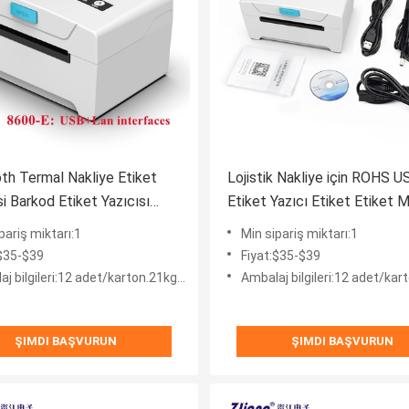
th Termal Nakliye Etiket
Lojistik Nakliye için ROHS U
i Barkod Etiket Yazıcısı
Etiket Yazıcı Etiket Etiket M
pariş miktarı:1
Min sipariş miktarı:1
:$35-$39
Fiyat:$35-$39
 bilgileri:12 adet/karton.21kg/karton
Ambalaj bilgileri:12 adet/karton.2
ŞIMDI BAŞVURUN
ŞIMDI BAŞVURUN